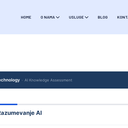
HOME
O NAMA
USLUGE
BLOG
KONT
chnology
·
AI Knowledge Assessment
azumevanje AI