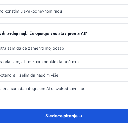
o koristim u svakodnevnom radu
vih tvrdnji najbliže opisuje vaš stav prema AI?
ut/a sam da će zameniti moj posao
ao/la sam, ali ne znam odakle da počnem
otencijal i želim da naučim više
n/na sam da integrisem AI u svakodnevni rad
Sledeće pitanje →