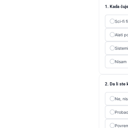
1. Kada čuje
Sci-fi f
Alati 
Sistem
Nisam 
2. Da li ste
Ne, ni
Probao/
Povrem