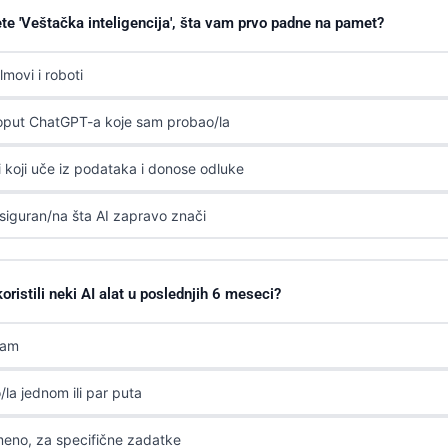
te 'Veštačka inteligencija', šta vam prvo padne na pamet?
ilmovi i roboti
poput ChatGPT-a koje sam probao/la
i koji uče iz podataka i donose odluke
siguran/na šta AI zapravo znači
 koristili neki AI alat u poslednjih 6 meseci?
sam
la jednom ili par puta
eno, za specifične zadatke