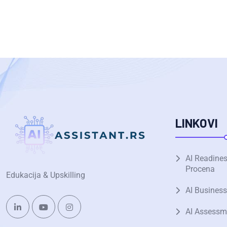
LINKOVI
AI Readine
Procena
Edukacija & Upskilling
AI Business
AI Assessm