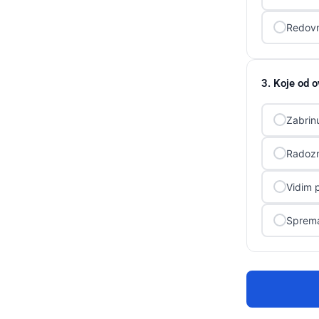
Redovn
3. Koje od o
Zabrin
Radozn
Vidim p
Sprema