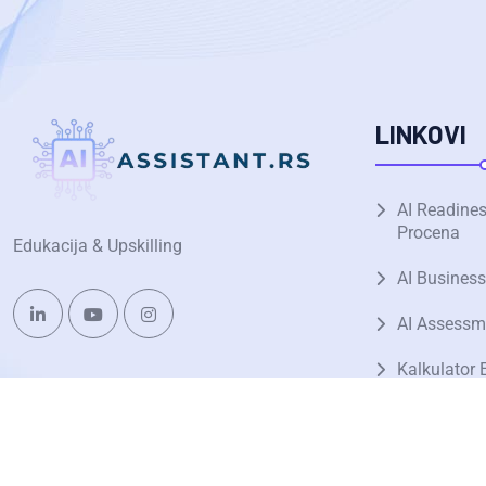
LINKOVI
AI Readine
Procena
Edukacija & Upskilling
AI Business
AI Assessm
Kalkulator 