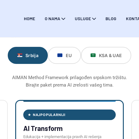
HOME
O NAMA
USLUGE
BLOG
KONT
Srbija
EU
KSA & UAE
AIMAN Method Framework prilagođen srpskom tržištu.
Birajte paket prema AI zrelosti vašeg tima.
★ NAJPOPULARNIJI
AI Transform
Edukacija + implementacija pravih AI rešenja