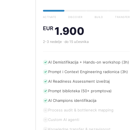
ACTIVATE
DISCOVER
BUILD
TRANSFER
1.900
EUR
2-3 nedelje · do 15 učesnika
AI Demistifikacija + Hands-on workshop (3h)
✓
Prompt i Context Engineering radionica (3h)
✓
AI Readiness Assessment izveštaj
✓
Prompt biblioteka (50+ promptova)
✓
AI Champions identifikacija
✓
Process audit & bottleneck mapping
–
Custom AI agenti
–
Knowledge transfer & nezavisnost
–