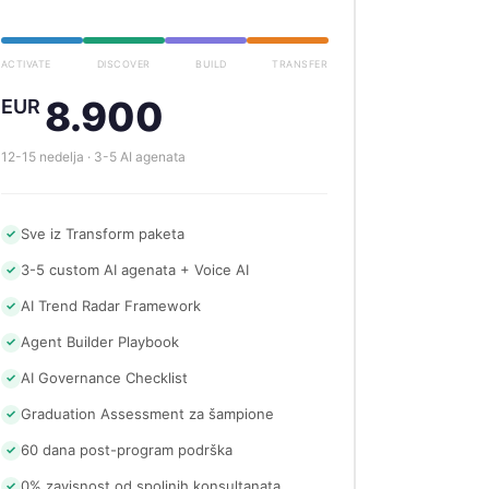
ACTIVATE
DISCOVER
BUILD
TRANSFER
8.900
EUR
12-15 nedelja · 3-5 AI agenata
Sve iz Transform paketa
✓
3-5 custom AI agenata + Voice AI
✓
AI Trend Radar Framework
✓
Agent Builder Playbook
✓
AI Governance Checklist
✓
Graduation Assessment za šampione
✓
60 dana post-program podrška
✓
0% zavisnost od spoljnih konsultanata
✓