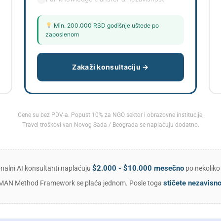
Min. 200.000 RSD godišnje uštede po
zaposlenom
Zakaži konsultaciju →
Cene su bez PDV-a. Popust 10% za NGO sektor i obrazovne institucije.
Travel troškovi van Novog Sada / Beograda se naplaćuju dodatno.
$2.000 - $10.000 mesečno
onalni AI konsultanti naplaćuju
po nekoliko
stičete nezavisno
MAN Method Framework se plaća jednom. Posle toga