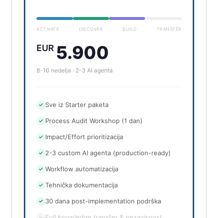
ACTIVATE
DISCOVER
BUILD
TRANSFER
5.900
EUR
8-10 nedelja · 2-3 AI agenta
Sve iz Starter paketa
✓
Process Audit Workshop (1 dan)
✓
Impact/Effort prioritizacija
✓
2-3 custom AI agenta (production-ready)
✓
Workflow automatizacija
✓
Tehnička dokumentacija
✓
30 dana post-implementation podrška
✓
Full knowledge transfer & nezavisnost
–