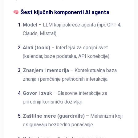
Šest ključnih komponenti AI agenta
Model
– LLM koji pokreće agenta (npr. GPT-4,
Claude, Mistral).
Alati (tools)
– Interfejsi za spoljni svet
(kalendar, baze podataka, API konekcije).
Znanjem i memorija
– Kontekstualna baza
znanja i pamćenje prethodnih interakcija.
Govor i zvuk
– Glasovne interakcije za
prirodniji korisnički doživljaj.
Zaštitne mere (guardrails)
– Mehanizmi koji
osiguravaju bezbedno ponašanje.