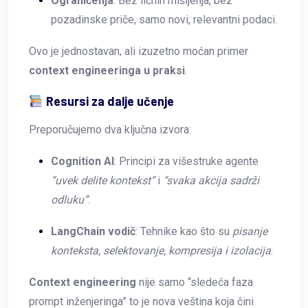
Ograničenja
: Bez ličnih mišljenja, bez
pozadinske priče, samo novi, relevantni podaci.
Ovo je jednostavan, ali izuzetno moćan primer
context engineeringa u praksi
.
Resursi za dalje učenje
Preporučujemo dva ključna izvora:
Cognition AI
: Principi za višestruke agente
“uvek delite kontekst”
i
“svaka akcija sadrži
odluku”
.
LangChain vodič
: Tehnike kao što su
pisanje
konteksta, selektovanje, kompresija i izolacija
.
Context engineering
nije samo “sledeća faza
prompt inženjeringa” to je nova veština koja čini