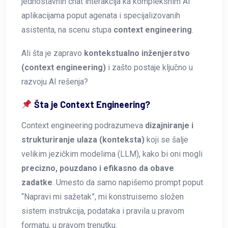
jednostavnih chat interakcija ka kompleksnim AI
aplikacijama poput agenata i specijalizovanih
asistenta, na scenu stupa
context engineering
.
Ali šta je zapravo
kontekstualno inženjerstvo
(context engineering)
i zašto postaje ključno u
razvoju AI rešenja?
Šta je Context Engineering?
Context engineering podrazumeva
dizajniranje i
strukturiranje ulaza (konteksta)
koji se šalje
velikim jezičkim modelima (LLM), kako bi oni mogli
precizno, pouzdano i efikasno da obave
zadatke
. Umesto da samo napišemo prompt poput
“Napravi mi sažetak”, mi konstruisemo složen
sistem instrukcija, podataka i pravila u pravom
formatu, u pravom trenutku.