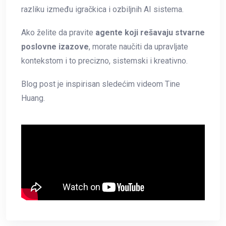
razliku između igračkica i ozbiljnih AI sistema.
Ako želite da pravite
agente koji rešavaju stvarne
poslovne izazove
, morate naučiti da upravljate
kontekstom i to precizno, sistemski i kreativno.
Blog post je inspirisan sledećim videom Tine
Huang.