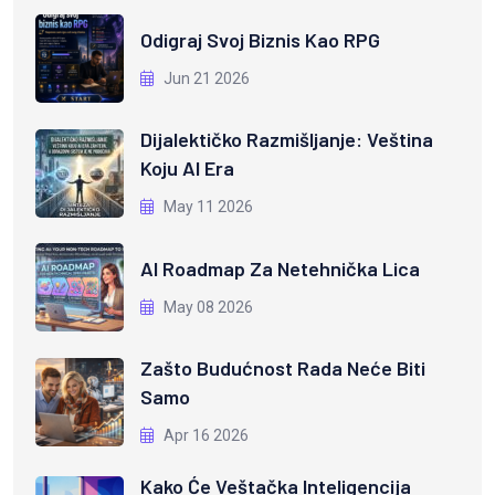
Odigraj Svoj Biznis Kao RPG
Jun 21 2026
Dijalektičko Razmišljanje: Veština
Koju AI Era
May 11 2026
AI Roadmap Za Netehnička Lica
May 08 2026
Zašto Budućnost Rada Neće Biti
Samo
Apr 16 2026
Kako Će Veštačka Inteligencija