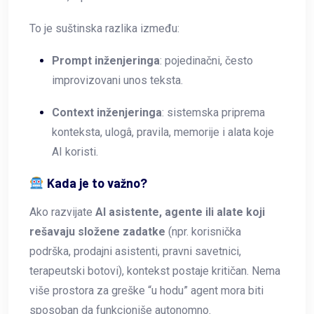
To je suštinska razlika između:
Prompt inženjeringa
: pojedinačni, često
improvizovani unos teksta.
Context inženjeringa
: sistemska priprema
konteksta, ulogâ, pravila, memorije i alata koje
AI koristi.
Kada je to važno?
Ako razvijate
AI asistente, agente ili alate koji
rešavaju složene zadatke
(npr. korisnička
podrška, prodajni asistenti, pravni savetnici,
terapeutski botovi), kontekst postaje kritičan. Nema
više prostora za greške “u hodu” agent mora biti
sposoban da funkcioniše autonomno.