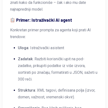
znati kako da funkcioniše – čak i ako mu date
najnapredniji model.
Primer: Istraživački AI agent
Konkretan primer prompta za agenta koji prati AI
trendove:
Uloga
: Istraživački asistent
Zadatak
: Razbiti korisnički upit na pod-
zadatke, prikupiti podatke iz više izvora,
sortirati po značaju, formatirati u JSON, sažeti u
300 reči.
Struktura
: XML tagovi, definisana polja (izvor,
domen, važnost, vremenski okvir).