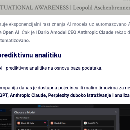
zuje eksponencijalni rast znanja AI modela uz automazovano AI 
ne
Open AI
. Čak je i
Dario Amodei CEO Anthropic Claude
rekao d
automatizovano.
prediktivnu analitiku
AI i prediktivne analitike na osnovu baza podataka.
kompanija danas je dostupna pojedincu ili malim timovima za neko
GPT, Anthropic Claude, Perplexity duboko istraživanje i analiz