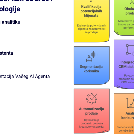
ologije
 analitiku
stenta
e
ntacija Vašeg AI Agenta