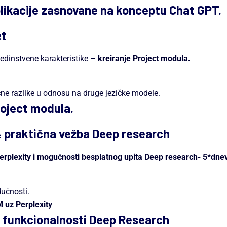
plikacije zasnovane na konceptu Chat GPT.
et
 jedinstvene karakteristike –
kreiranje Project modula.
čne razlike u odnosu na druge jezičke modele.
roject modula.
& praktična vežba Deep research
erplexity i mogućnosti besplatnog upita Deep research- 5*dne
ućnosti.
M uz Perplexity
e funkcionalnosti Deep Research