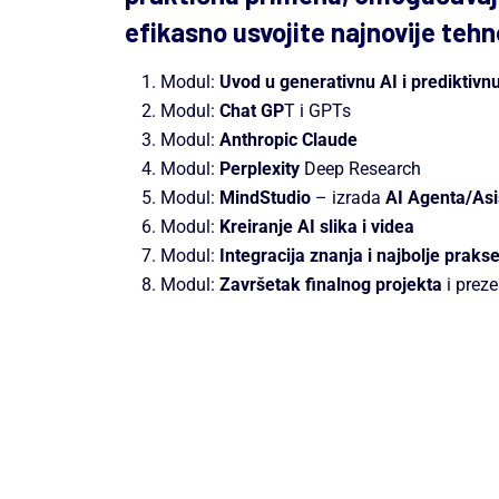
efikasno usvojite najnovije tehn
Modul:
Uvod u generativnu AI i prediktivnu
Modul:
Chat GP
T i GPTs
Modul:
Anthropic Claude
Modul:
Perplexity
Deep Research
Modul:
MindStudio
– izrada
AI Agenta/Asi
Modul:
Kreiranje AI slika i videa
Modul:
Integracija znanja i najbolje praks
Modul:
Završetak finalnog projekta
i preze