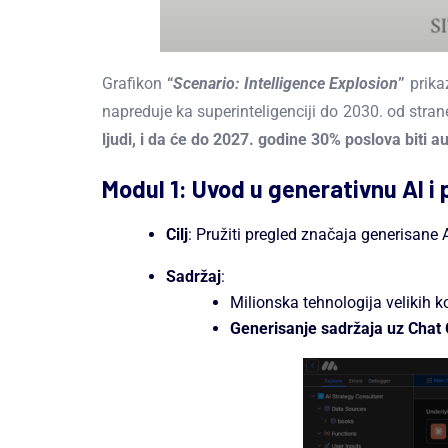
Grafikon
“
Scenario: Intelligence Explosion
”
prika
napreduje ka superinteligenciji do 2030. od stra
ljudi, i da će do 2027. godine 30% poslova biti 
Modul 1: Uvod u generativnu AI i 
Cilj
: Pružiti pregled značaja generisane 
Sadržaj
:
Milionska tehnologija velikih 
Generisanje sadržaja uz Chat 