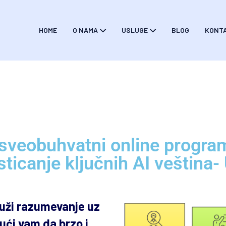
HOME
O NAMA
USLUGE
BLOG
KONT
sveobuhvatni online progra
ticanje ključnih AI veština- 
ruži razumevanje uz
ći vam da brzo i