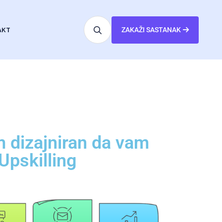
AKT
ZAKAŽI SASTANAK
m dizajniran da vam
Upskilling