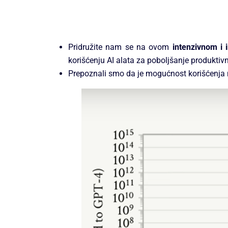
Pridružite nam se na ovom
intenzivnom i
korišćenju AI alata za poboljšanje produktiv
Prepoznali smo da je mogućnost korišćenja naj