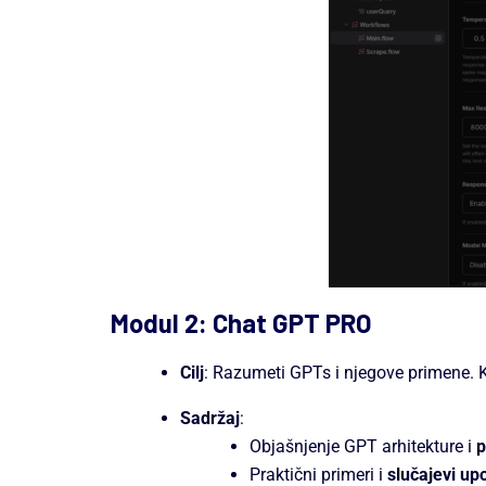
Modul 2: Chat GPT PRO
Cilj
: Razumeti GPTs i njegove primene. 
Sadržaj
:
Objašnjenje GPT arhitekture i
p
Praktični primeri i
slučajevi up