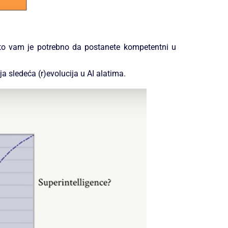
što vam je potrebno da postanete kompetentni u
a sledeća (r)evolucija u AI alatima.