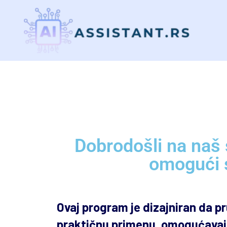
Dobrodošli na naš 
omogući s
Ovaj program je dizajniran da p
praktičnu primenu, omogućavaju