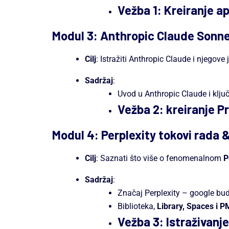
Vežba 1: Kreiranje a
Modul 3: Anthropic Claude Sonn
Cilj
: Istražiti Anthropic Claude i njegove
Sadržaj
:
Uvod u Anthropic Claude i klju
Vežba 2: kreiranje P
Modul 4: Perplexity tokovi rada 
Cilj
: Saznati što više o fenomenalnom
P
Sadržaj
:
Značaj Perplexity – google bud
Biblioteka,
Library, Spaces i P
Vežba 3: Istraživanj