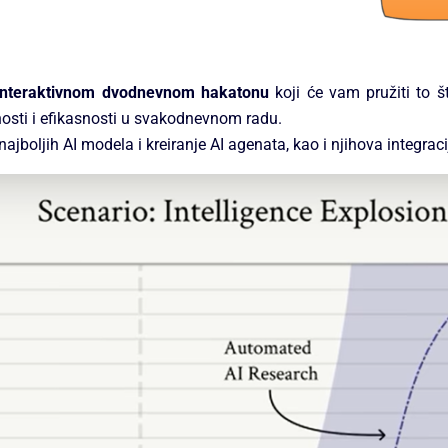
 interaktivnom dvodnevnom hakatonu
koji će vam pružiti to 
nosti i efikasnosti u svakodnevnom radu.
boljih AI modela i kreiranje AI agenata, kao i njihova integracij