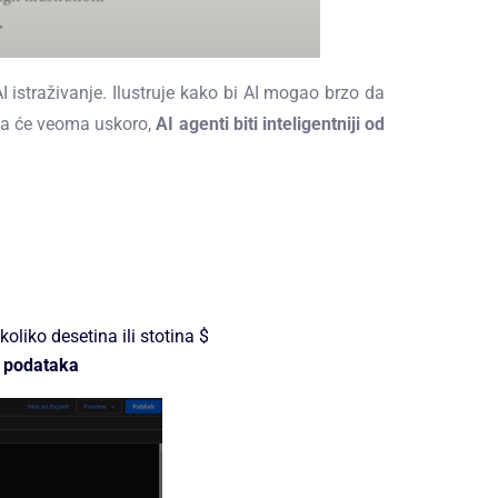
istraživanje. Ilustruje kako bi AI mogao brzo da
a će veoma uskoro,
AI agenti biti inteligentniji od
liko desetina ili stotina $
a podataka