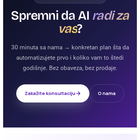
Spremni da AI
radi za
vas
?
30 minuta sa nama → konkretan plan šta da
automatizujete prvo i koliko vam to štedi
godišnje. Bez obaveza, bez prodaje.
Zakažite konsultaciju
O nama