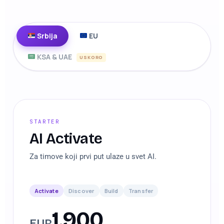
Srbija
EU
KSA & UAE
USKORO
STARTER
AI Activate
Za timove koji prvi put ulaze u svet AI.
Activate
Discover
Build
Transfer
1.900
EUR