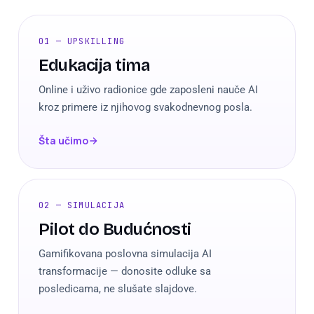
01 — UPSKILLING
Edukacija tima
Online i uživo radionice gde zaposleni nauče AI
kroz primere iz njihovog svakodnevnog posla.
Šta učimo
02 — SIMULACIJA
Pilot do Budućnosti
Gamifikovana poslovna simulacija AI
transformacije — donosite odluke sa
posledicama, ne slušate slajdove.