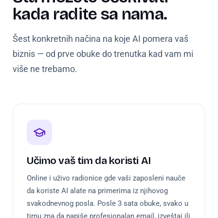
kada radite sa nama.
Šest konkretnih načina na koje AI pomera vaš
biznis — od prve obuke do trenutka kad vam mi
više ne trebamo.
Učimo vaš tim da koristi AI
Online i uživo radionice gde vaši zaposleni nauče
da koriste AI alate na primerima iz njihovog
svakodnevnog posla. Posle 3 sata obuke, svako u
timu zna da napiše profesionalan email, izveštaj ili