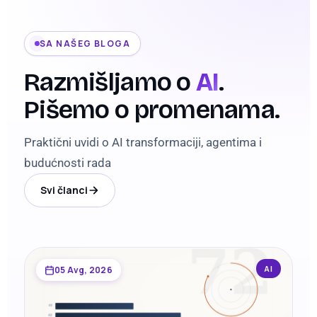
SA NAŠEG BLOGA
Razmišljamo o
AI
.
Pišemo o promenama.
Praktični uvidi o AI transformaciji, agentima i
budućnosti rada
Svi članci
AI
05 Avg, 2026