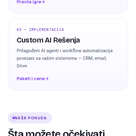
Pravila igre
03 — IMPLEMENTACIJA
Custom AI Rešenja
Prilagođeni AI agenti i workflow automatizacija
povezani sa vašim sistemima — CRM, email,
Drive.
Paketi i cene
NAŠA PONUDA
Šta možete očekivati