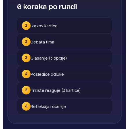
6 koraka po rundi
Izazov kartice
1
Debata tima
2
Glasanje (3 opcije)
3
Posledice odluke
4
Tržište reaguje (3 kartice)
5
Refleksija i učenje
6