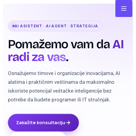
AI ASISTENT · AI AGENT · STRATEGIJA
Pomažemo vam da
AI
radi za vas
.
Osnažujemo timove i organizacije inovacijama, AI
alatima i praktičnim veštinama da maksimalno
iskoriste potencijal veštačke inteligencije bez
potrebe da budete programer ili IT stručnjak.
Zakažite konsultaciju