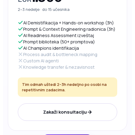
2–3 nedelje · do 15 učesnika
AI Demistifikacija + Hands-on workshop (3h)
Prompt & Context Engineering radionica (3h)
AI Readiness Assessment izveštaj
Prompt biblioteka (50+ promptova)
AI Champions identifikacija
Process audit & bottleneck mapping
Custom AI agenti
Knowledge transfer & nezavisnost
Tim odmah uštedi 2–3h nedeljno po osobi na
repetitivnim zadacima.
Zakaži konsultaciju