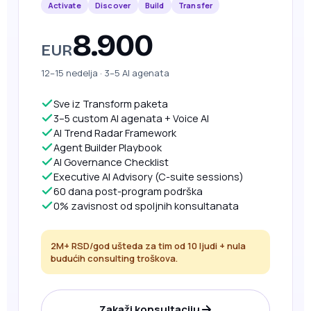
Activate
Discover
Build
Transfer
8.900
EUR
12–15 nedelja · 3–5 AI agenata
Sve iz Transform paketa
3–5 custom AI agenata + Voice AI
AI Trend Radar Framework
Agent Builder Playbook
AI Governance Checklist
Executive AI Advisory (C-suite sessions)
60 dana post-program podrška
0% zavisnost od spoljnih konsultanata
2M+ RSD/god ušteda za tim od 10 ljudi + nula
budućih consulting troškova.
Zakaži konsultaciju