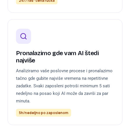
24/7 rad · cena ručka
Pronalazimo gde vam AI štedi
najviše
Analiziramo vaše poslovne procese i pronalazimo
tačno gde gubite najviše vremena na repetitivne
zadatke. Svaki zaposleni potroši minimum 5 sati
nedeljno na posao koji AI može da završi za par
minuta.
5h/nedeljno po zaposlenom