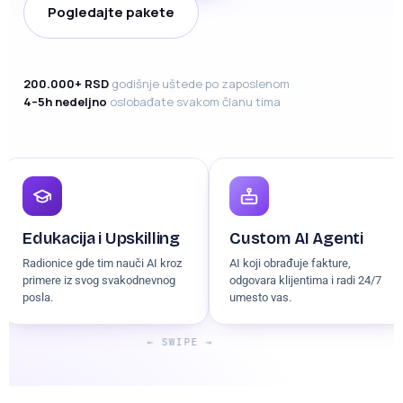
Pogledajte pakete
200.000+ RSD
godišnje uštede po zaposlenom
4–5h nedeljno
oslobađate svakom članu tima
Edukacija i Upskilling
Custom AI Agenti
Radionice gde tim nauči AI kroz
AI koji obrađuje fakture,
primere iz svog svakodnevnog
odgovara klijentima i radi 24/7
posla.
umesto vas.