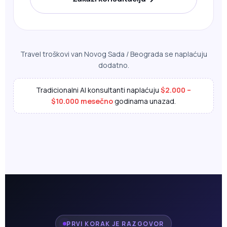
Travel troškovi van Novog Sada / Beograda se naplaćuju
dodatno.
Tradicionalni AI konsultanti naplaćuju
$2.000 –
$10.000 mesečno
godinama unazad.
PRVI KORAK JE RAZGOVOR