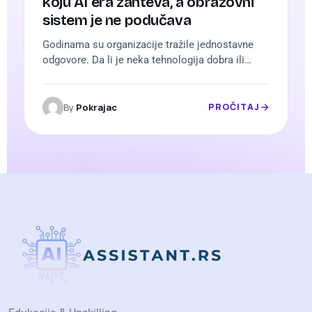
koju AI era zahteva, a obrazovni
sistem je ne podučava
Godinama su organizacije tražile jednostavne
odgovore. Da li je neka tehnologija dobra ili
loša. Da li treba ulagati ili čekati. Da li je AI
pretnja ili prilika. Razumem zašto. Jednostavan
odgovor smanjuje anksioznost. Daje osećaj
By
Pokrajac
PROČITAJ
kontrole. Dozvoljava nastavak rada bez
suštinske promene. Problem je što takav pristup
više ne funkcioniše. Zašto AI slama linearno
razmišljanje…