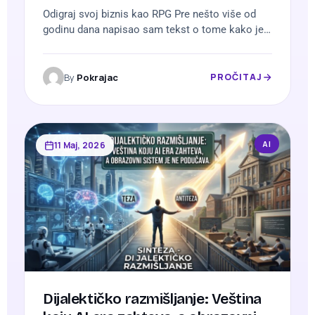
Odigraj svoj biznis kao RPG Pre nešto više od
godinu dana napisao sam tekst o tome kako je
vođenje biznisa, u suštini, jedna velika RPG igra.
Imaš XP, imaš nivoe, imaš bosove (svoje
strahove), imaš resurse koje moraš da čuvaš.
By
Pokrajac
PROČITAJ
Tekst je prošao dobro, ali tekst se pročita i
zaboravi. Zato sam odlučio da ga ne ostavim…
AI
11 Maj, 2026
Dijalektičko razmišljanje: Veština