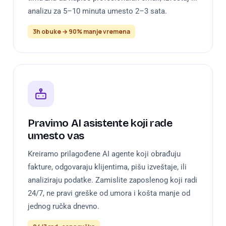
analizu za 5–10 minuta umesto 2–3 sata.
3h obuke → 90% manje vremena
Pravimo AI asistente koji rade
umesto vas
Kreiramo prilagođene AI agente koji obrađuju
fakture, odgovaraju klijentima, pišu izveštaje, ili
analiziraju podatke. Zamislite zaposlenog koji radi
24/7, ne pravi greške od umora i košta manje od
jednog ručka dnevno.