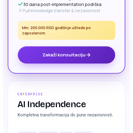
30 dana post-implementation podrška
Full knowledge transfer & nezavisnost
Min. 200.000 RSD godišnje uštede po
zaposlenom.
Zakaži konsultaciju
ENTERPRISE
AI Independence
Kompletna transformacija do pune nezavisnosti.