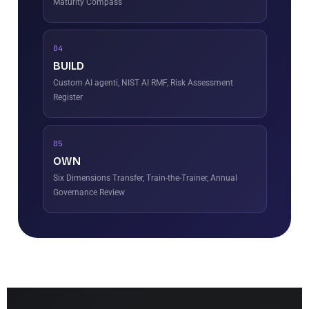
Maturity Compass
04
BUILD
Custom AI agenti, NIST AI RMF, Risk Assessment
Register
05
OWN
Six Dimensions Transfer, Train-the-Trainer, Annual
Governance Review