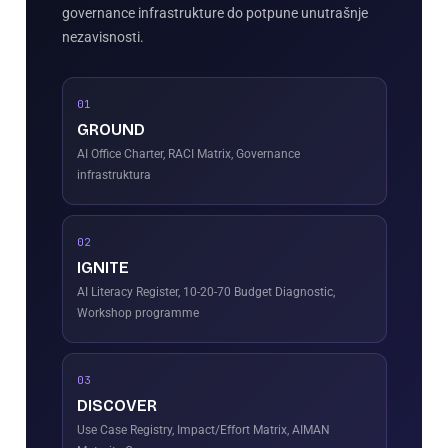
governance infrastrukture do potpune unutrašnje
nezavisnosti.
01
GROUND
AI Office Charter, RACI Matrix, Governance
infrastruktura
02
IGNITE
AI Literacy Register, 10-20-70 Budget Diagnostic,
Workshop programme
03
DISCOVER
Use Case Registry, Impact/Effort Matrix, AIMAN