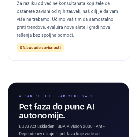
Za razliku od većine konsultanata koji žele da
ostanete zavisni od njih zauvek, naš cilj je da vam
više ne trebamo. Učimo vaš tim da samostalno
prati trendove, evaluira nove alate i gradi nova
rešenja bez spoljne pomoći.
0% buduće zavisnosti
AIMAN METHOD FRAMEWORK V4.1
Pet faza do pune AI
autonomije.
EU AI Act usklađen · SDAIA Vision 2030 · Anti-
Dependency dizajn — pet faza koje vode od