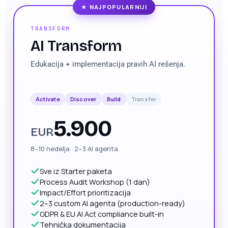
★ NAJPOPULARNIJI
TRANSFORM
AI Transform
Edukacija + implementacija pravih AI rešenja.
Activate
Discover
Build
Transfer
5.900
EUR
8–10 nedelja · 2–3 AI agenta
Sve iz Starter paketa
Process Audit Workshop (1 dan)
Impact/Effort prioritizacija
2–3 custom AI agenta (production-ready)
GDPR & EU AI Act compliance built-in
Tehnička dokumentacija