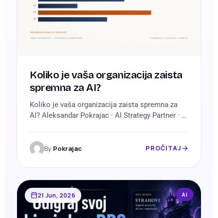
Koliko je vaša organizacija zaista
spremna za AI?
Koliko je vaša organizacija zaista spremna za
AI? Aleksandar Pokrajac · AI Strategy Partner · 3
minuta čitanja Organizacije ne pate od
nedostatka AI alata. Pate od nedostatka
kapaciteta da ih koriste. To je rečenica koju
By
Pokrajac
PROČITAJ
ponavljam na skoro svakoj radionici, i svaki put
dobijem isti pogled u sali pola prepoznavanja,
pola nelagode. Firme danas…
AI
21 Jun, 2026