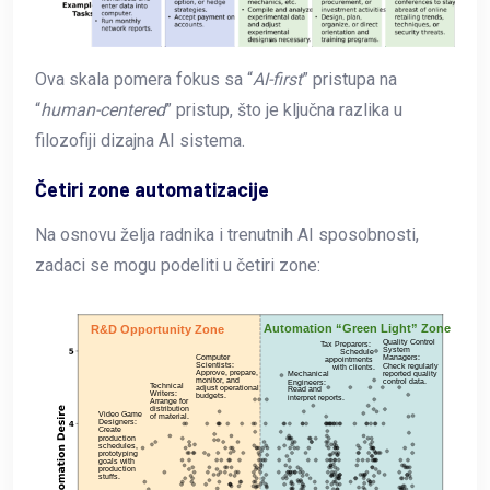
Ova skala pomera fokus sa “
AI-first
” pristupa na
“
human-centered
” pristup, što je ključna razlika u
filozofiji dizajna AI sistema.
Četiri zone automatizacije
Na osnovu želja radnika i trenutnih AI sposobnosti,
zadaci se mogu podeliti u četiri zone: