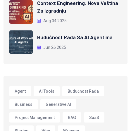
Context Engineering: Nova Veština
Za Izgradnju
Aug 04 2025
Budućnost Rada Sa AI Agentima
Jun 26 2025
Agent
Ai Tools
Budućnost Rada
Business
Generative AI
Project Management
RAG
SaaS
Startup
Vibe
Wrapper