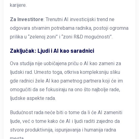
karijere.
Za Investitore
: Trenutni AI investicijski trend ne
odgovara stvarnim potrebama radnika, postoji ogromna
prilika u “zelenoj zoni” i “zoni R&D mogućnosti”.
Zaključak: Ljudi i AI kao saradnici
Ova studija nije uobičajena priču o AI kao zameni za
ljudski rad. Umesto toga, otkriva kompleksniju sliku
gde radnici žele AI kao pametnog partnera koji će im
omogućiti da se fokusiraju na ono što najbolje rade,
ljudske aspekte rada.
Budućnost rada neće biti o tome da li će AI zameniti
ljude, već o tome kako će AI i ljudi raditi zajedno da
stvore produktivnija, ispunjavanja i humanija radna
mesta.