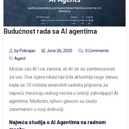
Budućnost rada sa AI agentima
by Pokrajac
June 26, 2025
0 Comments
Agent
Možda vas AI i ne zanima, ali AI će se zainteresovati
za vas. Ova izjava nikad nije bila aktuelnija nego danas,
kada se 70 miliona američkih radnika priprema za
najveću tranziciju radnog mesta u istoriji zahvaljujući AI
agentima. Međutim, njihovi glasovi su često
zanemareni u ovoj diskusiji.
Najveća studija o AI Agentima na radnom