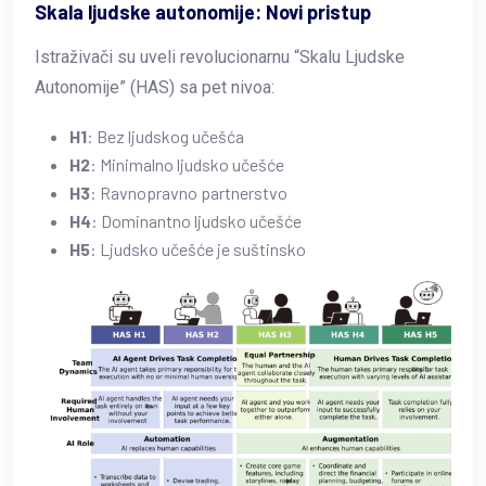
Skala ljudske autonomije: Novi pristup
Istraživači su uveli revolucionarnu “Skalu Ljudske
Autonomije” (HAS) sa pet nivoa:
H1
: Bez ljudskog učešća
H2
: Minimalno ljudsko učešće
H3
: Ravnopravno partnerstvo
H4
: Dominantno ljudsko učešće
H5
: Ljudsko učešće je suštinsko