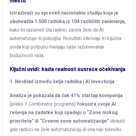
mestu
Istraživači su sproveli nacionalnu studiju koja je
obuhvatila 1.500 radnika iz 104 različitih zanimanja,
kako bi razumeli šta radnici zaista žele da AI
automatizuje ili poboljša. Rezultati otkrivaju tri ključna
uvida koji potpuno menjaju naše razumevanje
budućnosti rada.
Ključni uvidi: kada realnost susreće očekivanja
1. Nesklad između želja radnika i AI investicija
Analiza je pokazala da čak 41% startap kompanija
(preko Y Combinator programa)
fokusira svoje AI
rešenja na zadatke koji spadaju u “Zone niskog
prioriteta” ili “Crvene zone automatizacije”
oblasti
gde radnici ne žele automatizaciju ili ona nije tehnički