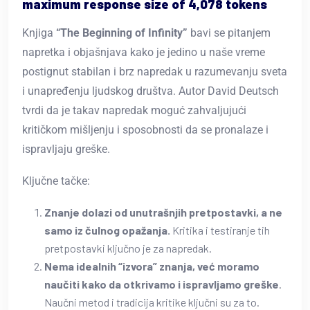
maximum response size of 4,078 tokens
Knjiga
“The Beginning of Infinity”
bavi se pitanjem
napretka i objašnjava kako je jedino u naše vreme
postignut stabilan i brz napredak u razumevanju sveta
i unapređenju ljudskog društva. Autor David Deutsch
tvrdi da je takav napredak moguć zahvaljujući
kritičkom mišljenju i sposobnosti da se pronalaze i
ispravljaju greške.
Ključne tačke:
Znanje dolazi od unutrašnjih pretpostavki, a ne
samo iz čulnog opažanja.
Kritika i testiranje tih
pretpostavki ključno je za napredak.
Nema idealnih “izvora” znanja, već moramo
naučiti kako da otkrivamo i ispravljamo greške
.
Naučni metod i tradicija kritike ključni su za to.