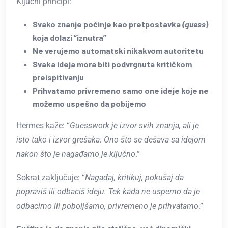
Ključni principi:
Svako znanje počinje kao pretpostavka
(guess
)
koja dolazi “iznutra”
Ne verujemo automatski nikakvom autoritetu
Svaka ideja mora biti podvrgnuta kritičkom
preispitivanju
Prihvatamo privremeno samo one ideje koje ne
možemo uspešno da pobijemo
Hermes kaže: “
Guesswork je izvor svih znanja, ali je
isto tako i izvor grešaka. Ono što se dešava sa idejom
nakon što je nagađamo je ključno
.”
Sokrat zaključuje: “
Nagađaj, kritikuj, pokušaj da
popraviš ili odbаciš ideju. Tek kada ne uspemo da je
odbacimo ili poboljšamo, privremeno je prihvatamo
.”