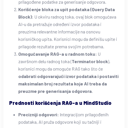
prilagođene podatke za generisanje odgovora.
Korišćenje bloka za upit podataka (Query Data
Block):
U okviru radnog toka, ovaj blok omogućava
AI-u da pretražuje određeni izvor podataka i
preuzima relevantne informacije na osnovu
korisničkog upita. Korisnici mogu da definišu upite i
prilagode rezultate prema svojim potrebama.
Omogućavanje RAG-a u radnom toku:
U
završnom delu radnog toka (
Terminator block
),
korisnici mogu da omoguće RAG tako što će
odabrati odgovarajući izvor podataka i postaviti
maksimalan broj rezultata koje AI treba da
preuzme pre generisanja odgovora
.
Prednosti korišćenja RAG-a u MindStudio
Precizniji odgovori:
Integracijom prilagođenih
podataka, AI pruža odgovore koji su tačniji i