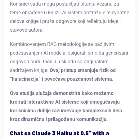
Korisnici sada mogu postavljati pitanja vezana za
teme obrađene u knjizi. AI sistem pretražuje relevantne
delove knjige i pruža odgovore koji reflektuju ideje i
stavove autora.
Kombinovanjem RAG metodologije sa pažljivim
podešavanjem AI modela, osigurali smo da generisani
odgovori budu tačni i u skladu sa originalnim
sadržajem knjige.
Ovaj pristup smanjuje rizik od
“halucinacija” i povećava pouzdanost sistema.
Ova studija slučaja demonstrira kako možemo
kreirati interaktivne AI sisteme koji omogućavaju
korisnicima dublje razumevanje kompleksnih dela
kroz dinamičnu i prilagođenu komunikaciju.
Chat sa Claude 3 Haiku at 0.5° with a