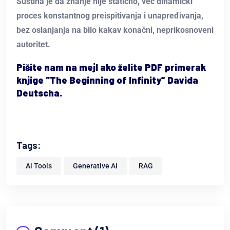
Suština je da znanje nije statično, već dinamički
proces konstantnog preispitivanja i unapređivanja,
bez oslanjanja na bilo kakav konačni, neprikosnoveni
autoritet.
Pišite nam na mejl ako želite PDF primerak
knjige “The Beginning of Infinity” Davida
Deutscha.
Tags:
Ai Tools
Generative AI
RAG