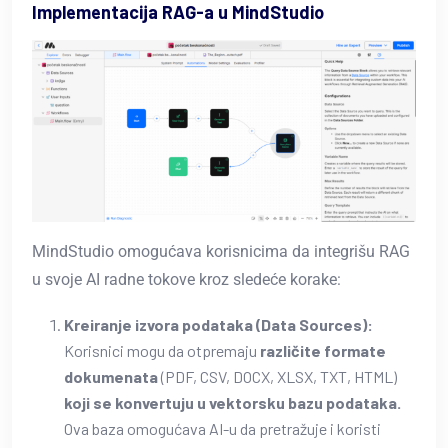
Implementacija RAG-a u MindStudio
MindStudio omogućava korisnicima da integrišu RAG
u svoje AI radne tokove kroz sledeće korake:
Kreiranje izvora podataka (Data Sources):
Korisnici mogu da otpremaju
različite formate
dokumenata
(PDF, CSV, DOCX, XLSX, TXT, HTML)
koji se konvertuju u vektorsku bazu podataka.
Ova baza omogućava AI-u da pretražuje i koristi