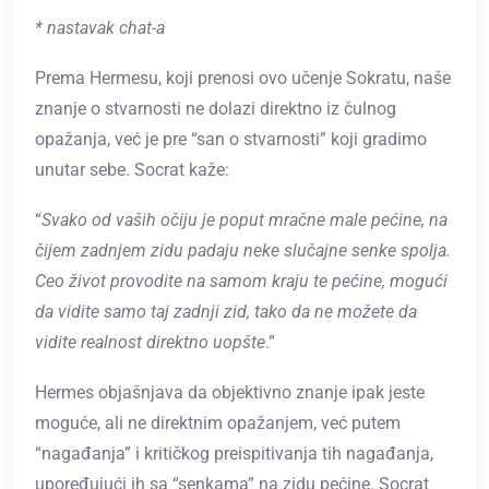
*
nastavak chat-a
Prema Hermesu, koji prenosi ovo učenje Sokratu, naše
znanje o stvarnosti ne dolazi direktno iz čulnog
opažanja, već je pre “san o stvarnosti” koji gradimo
unutar sebe. Socrat kaže:
“
Svako od vaših očiju je poput mračne male pećine, na
čijem zadnjem zidu padaju neke slučajne senke spolja.
Ceo život provodite na samom kraju te pećine, mogući
da vidite samo taj zadnji zid, tako da ne možete da
vidite realnost direktno uopšte
.”
Hermes objašnjava da objektivno znanje ipak jeste
moguće, ali ne direktnim opažanjem, već putem
“nagađanja” i kritičkog preispitivanja tih nagađanja,
upoređujući ih sa “senkama” na zidu pećine. Socrat