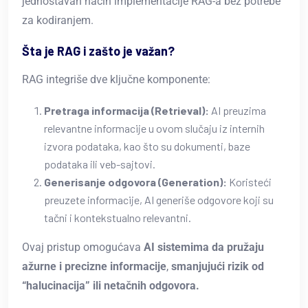
jednostavan način implementacije RAG-a bez potrebe
za kodiranjem.
Šta je RAG i zašto je važan?
RAG integriše dve ključne komponente:
Pretraga informacija (Retrieval):
AI preuzima
relevantne informacije u ovom slučaju iz internih
izvora podataka, kao što su dokumenti, baze
podataka ili veb-sajtovi.
Generisanje odgovora (Generation):
Koristeći
preuzete informacije, AI generiše odgovore koji su
tačni i kontekstualno relevantni.
Ovaj pristup omogućava
AI sistemima da pružaju
ažurne i precizne informacije
,
smanjujući rizik od
“halucinacija” ili netačnih odgovora.