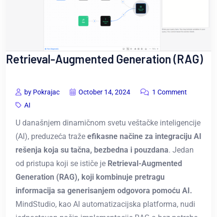
Retrieval-Augmented Generation (RAG)
by Pokrajac
October 14, 2024
1 Comment
AI
U današnjem dinamičnom svetu veštačke inteligencije
(AI), preduzeća traže
efikasne načine za integraciju AI
rešenja koja su tačna, bezbedna i pouzdana
. Jedan
od pristupa koji se ističe je
Retrieval-Augmented
Generation (RAG), koji kombinuje pretragu
informacija sa generisanjem odgovora pomoću AI.
MindStudio, kao AI automatizacijska platforma, nudi