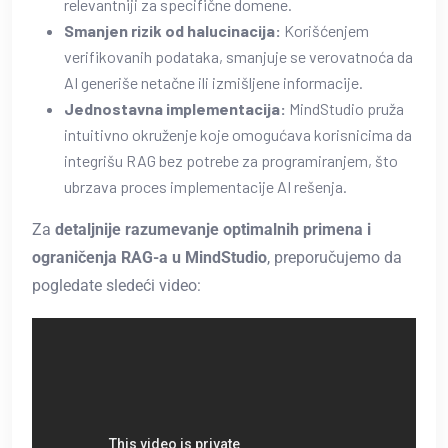
relevantniji za specifične domene.
Smanjen rizik od halucinacija:
Korišćenjem
verifikovanih podataka, smanjuje se verovatnoća da
AI generiše netačne ili izmišljene informacije.
Jednostavna implementacija:
MindStudio pruža
intuitivno okruženje koje omogućava korisnicima da
integrišu RAG bez potrebe za programiranjem, što
ubrzava proces implementacije AI rešenja.
Za
detaljnije razumevanje optimalnih primena i
ograničenja RAG-a u MindStudio
, preporučujemo da
pogledate sledeći video: