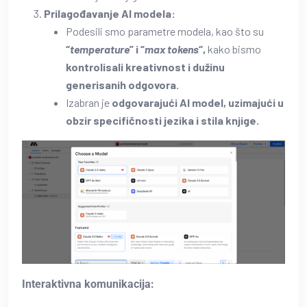
Prilagođavanje AI modela:
Podesili smo parametre modela, kao što su
“
temperature
” i “
max tokens
“,
kako bismo
kontrolisali kreativnost i dužinu
generisanih odgovora.
Izabran je
odgovarajući AI model, uzimajući u
obzir specifičnosti jezika i stila knjige.
Interaktivna komunikacija: