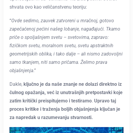
shvata ovo kao veličanstvenu teoriju:
“
Ovde sedimo, zauvek zatvoreni u mračnoj, gotovo
zapečaćenoj pećini našeg lobanje, nagađajući. Tkamo
priče o spoljašnjem svetu – svetovima, zapravo:
fizičkom svetu, moralnom svetu, svetu apstraktnih
geometrijskih oblika, i tako dalje – ali nismo zadovoljni
samo tkanjem, niti samo pričama. Želimo prava
objašnjenja
.”
Dakle,
ključno je da naše znanje ne dolazi direktno iz
čulnog opažanja, već iz unutrašnjih pretpostavki koje
zatim kritički preispitujemo i testiramo
.
Upravo taj
proces kritike i traženja boljih objašnjenja ključan je
za napredak u razumevanju stvarnosti.