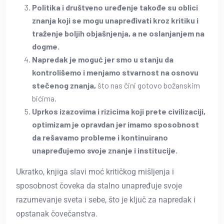
Politika i društveno uređenje takođe su oblici
znanja koji se mogu unapređivati kroz kritiku i
traženje boljih objašnjenja, a ne oslanjanjem na
dogme.
Napredak je moguć jer smo u stanju da
kontrolišemo i menjamo stvarnost na osnovu
stečenog znanja,
što nas čini gotovo božanskim
bićima.
Uprkos izazovima i rizicima koji prete civilizaciji,
optimizam je opravdan jer imamo sposobnost
da rešavamo probleme i kontinuirano
unapređujemo svoje znanje i institucije.
Ukratko, knjiga slavi moć kritičkog mišljenja i
sposobnost čoveka da stalno unapređuje svoje
razumevanje sveta i sebe, što je ključ za napredak i
opstanak čovečanstva.