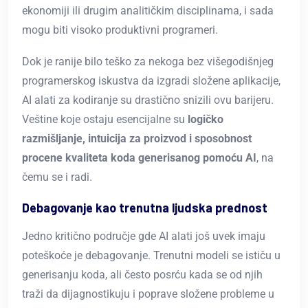
ekonomiji ili drugim analitičkim disciplinama, i sada
mogu biti visoko produktivni programeri.
Dok je ranije bilo teško za nekoga bez višegodišnjeg
programerskog iskustva da izgradi složene aplikacije,
AI alati za kodiranje su drastično snizili ovu barijeru.
Veštine koje ostaju esencijalne su
logičko
razmišljanje, intuicija za proizvod i sposobnost
procene kvaliteta koda generisanog pomoću AI
, na
čemu se i radi.
Debagovanje kao trenutna ljudska prednost
Jedno kritično područje gde AI alati još uvek imaju
poteškoće je debagovanje. Trenutni modeli se ističu u
generisanju koda, ali često posrću kada se od njih
traži da dijagnostikuju i poprave složene probleme u