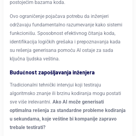
postojećim bazama koda.
Ovo ograničenje pojačava potrebu da inženjeri
održavaju fundamentalno razumevanje kako sistemi
funkcionišu. Sposobnost efektivnog čitanja koda,
identifikacija logičkih grešaka i prepoznavanja kada
su rešenja generisana pomoću AI ostaje za sada
ključna ljudska veština.
Budućnost zapošljavanja inženjera
Tradicionalni tehnički intervjui koji testiraju
algoritmsko znanje ili brzinu kodiranja mogu postati
sve više irelevantni.
Ako AI može generisati
optimalna rešenja za standardne probleme kodiranja
u sekundama, koje veštine bi kompanije zapravo
trebale testirati?