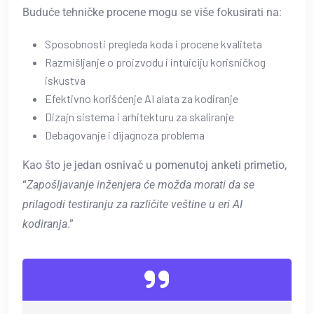
Buduće tehničke procene mogu se više fokusirati na:
Sposobnosti pregleda koda i procene kvaliteta
Razmišljanje o proizvodu i intuiciju korisničkog
iskustva
Efektivno korišćenje AI alata za kodiranje
Dizajn sistema i arhitekturu za skaliranje
Debagovanje i dijagnoza problema
Kao što je jedan osnivač u pomenutoj anketi primetio,
“
Zapošljavanje inženjera će možda morati da se
prilagodi testiranju za različite veštine u eri AI
kodiranja
.”