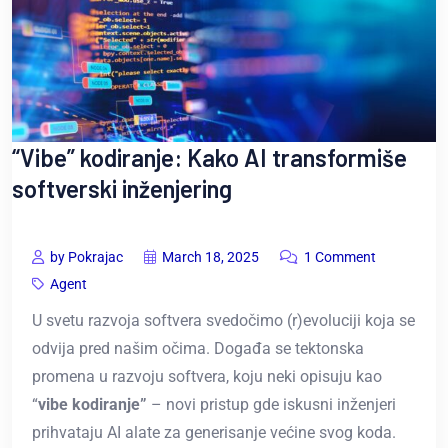
“Vibe” kodiranje: Kako AI transformiše
softverski inženjering
by Pokrajac
March 18, 2025
1 Comment
Agent
U svetu razvoja softvera svedočimo (r)evoluciji koja se
odvija pred našim očima. Događa se tektonska
promena u razvoju softvera, koju neki opisuju kao
“
vibe kodiranje”
– novi pristup gde iskusni inženjeri
prihvataju AI alate za generisanje većine svog koda.