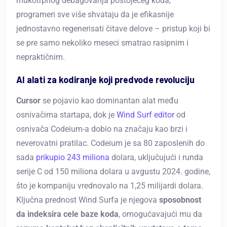
mukotrpnog debagovanja postojećeg koda,
programeri sve više shvataju da je efikasnije
jednostavno regenerisati čitave delove – pristup koji bi
se pre samo nekoliko meseci smatrao rasipnim i
nepraktičnim.
AI alati za kodiranje koji predvode revoluciju
Cursor
se pojavio kao dominantan alat među
osnivačima startapa, dok je
Wind Surf editor
od
osnivača Codeium-a dobio na značaju kao brzi i
neverovatni pratilac. Codeium je sa 80 zaposlenih do
sada
prikupio 243 miliona
dolara, uključujući i runda
serije C od 150 miliona dolara u avgustu 2024. godine,
što je kompaniju vrednovalo na 1,25 milijardi dolara.
Ključna prednost Wind Surfa je njegova
sposobnost
da indeksira cele baze koda
, omogućavajući mu da