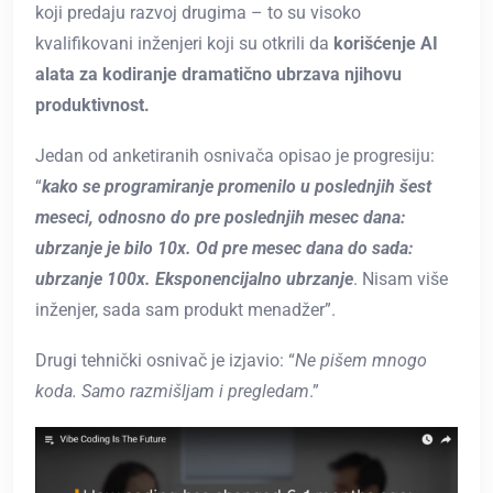
koji predaju razvoj drugima – to su visoko
kvalifikovani inženjeri koji su otkrili da
korišćenje AI
alata za kodiranje dramatično ubrzava njihovu
produktivnost.
Jedan od anketiranih osnivača opisao je progresiju:
“
kako se programiranje promenilo u poslednjih šest
meseci, odnosno do pre poslednjih mesec dana:
ubrzanje je bilo 10x. Od pre mesec dana do sada:
ubrzanje 100x. Eksponencijalno ubrzanje
. Nisam više
inženjer, sada sam produkt menadžer”.
Drugi tehnički osnivač je izjavio: “
Ne pišem mnogo
koda. Samo razmišljam i pregledam
.”