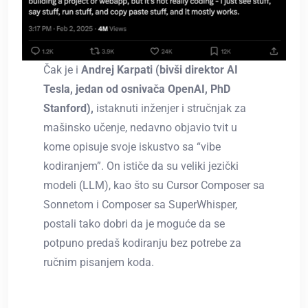
Čak je i
Andrej Karpati (bivši direktor AI
Tesla, jedan od osnivača OpenAI, PhD
Stanford),
istaknuti inženjer i stručnjak za
mašinsko učenje, nedavno objavio tvit u
kome opisuje svoje iskustvo sa “vibe
kodiranjem”. On ističe da su veliki jezički
modeli (LLM), kao što su Cursor Composer sa
Sonnetom i Composer sa SuperWhisper,
postali tako dobri da je moguće da se
potpuno predaš kodiranju bez potrebe za
ručnim pisanjem koda.