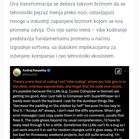
Ova transformacija se dešava takvom brzinom da se
tehnološki pejzaž menja preko noći, ostavljajući
mnoge u industriji zapanjene brzinom kojom se ova
promena odvija. Ovo nije samo trend – vibe kodiranje
predstavlja fundamentalnu promenu u načinu
izgradnje softvera, sa dubokim implikacijama za
inženjere, kompanije i ceo tehnološki ekosistem.