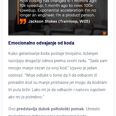
Emocionalno odvajanje od koda
Kako generisanje koda postaje trivijalno, inženjeri
razvijaju drugačiji odnos prema svom radu. “
Sada sam
mnogo manje vezan za svoj kod,
” izjavio je jedan
osnivač. “
Moje odluke o tome da li da odbacim ili
preradim kod su manje pristrasne jer mogu da kodiram
tri puta brže. Lako mi je da odbacim i nanovo napišem
ako mi je potrebno.”
Ovo
predstavlja dubok psihološki pomak
. Umesto