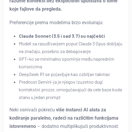
razume kontekst bez eksplicitnih uputstava o tome
koje fajlove da pregleda.
Preferencije prema modelima brzo evoluiraju:
Claude Sonnet (3.5 i sad 3.7) su najčešći
Modeli sa rasuđivanjem poput Claude 3 Opus dobijaju
na značaju, posebno za debagovanje
GPT-4o se minimalno spominje među naprednim
korisnicima
DeepSeek R1 se pojavljuje kao ozbiljan takmac
Prednost Gemini-ja je njegov izuzetno dugi
kontekstni prozor, omogućavajući da cele baze koda
stanu u jedan prompt
Neki osnivači pokreću
više instanci AI alata za
kodiranje paralelno, radeći na različitim funkcijama
istovremeno
– dodatno multiplikujući produktivnost.