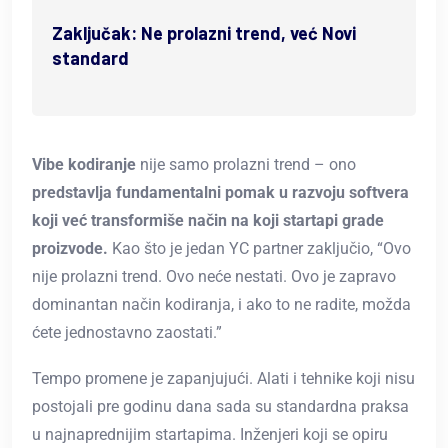
Zaključak: Ne prolazni trend, već Novi
standard
Vibe kodiranje
nije samo prolazni trend – ono
predstavlja fundamentalni pomak u razvoju softvera
koji već transformiše način na koji startapi grade
proizvode.
Kao što je jedan YC partner zaključio, “Ovo
nije prolazni trend. Ovo neće nestati. Ovo je zapravo
dominantan način kodiranja, i ako to ne radite, možda
ćete jednostavno zaostati.”
Tempo promene je zapanjujući. Alati i tehnike koji nisu
postojali pre godinu dana sada su standardna praksa
u najnaprednijim startapima. Inženjeri koji se opiru