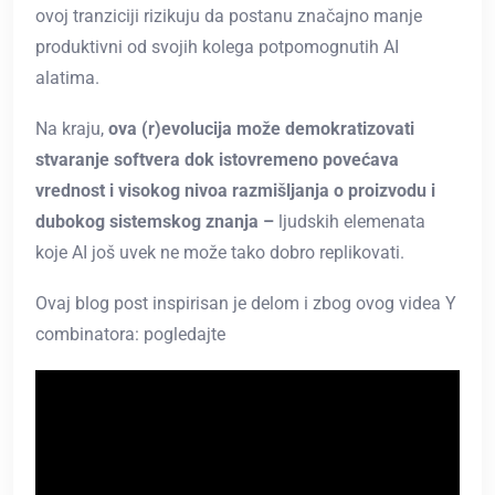
ovoj tranziciji rizikuju da postanu značajno manje
produktivni od svojih kolega potpomognutih AI
alatima.
Na kraju,
ova (r)evolucija može demokratizovati
stvaranje softvera dok istovremeno povećava
vrednost i visokog nivoa razmišljanja o proizvodu i
dubokog sistemskog znanja –
ljudskih elemenata
koje AI još uvek ne može tako dobro replikovati.
Ovaj blog post inspirisan je delom i zbog ovog videa Y
combinatora: pogledajte