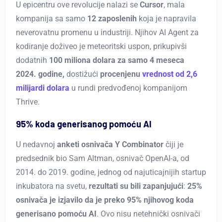
U epicentru ove revolucije nalazi se
Cursor
, mala
kompanija sa samo
12 zaposlenih
koja je napravila
neverovatnu promenu u industriji. Njihov AI Agent za
kodiranje doživeo je meteoritski uspon, prikupivši
dodatnih
100 miliona dolara za samo 4 meseca
2024. godine,
dostižući
procenjenu
vrednost od 2,6
milijardi dolara
u rundi predvođenoj kompanijom
Thrive.
95% koda generisanog pomoću AI
U nedavnoj
anketi osnivača Y Combinator
čiji je
predsednik bio Sam Altman, osnivač OpenAI-a, od
2014. do 2019. godine, jednog od najuticajnijih startup
inkubatora na svetu,
rezultati su bili zapanjujući
:
25%
osnivača je izjavilo da je preko 95% njihovog koda
generisano pomoću AI
. Ovo nisu netehničkі osnivači