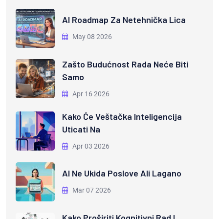
AI Roadmap Za Netehnička Lica
May 08 2026
Zašto Budućnost Rada Neće Biti
Samo
Apr 16 2026
Kako Će Veštačka Inteligencija
Uticati Na
Apr 03 2026
AI Ne Ukida Poslove Ali Lagano
Mar 07 2026
Kako Proširiti Kognitivni Rad I