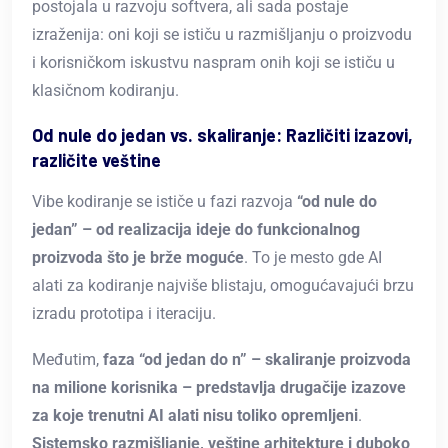
postojala u razvoju softvera, ali sada postaje
izraženija: oni koji se ističu u razmišljanju o proizvodu
i korisničkom iskustvu naspram onih koji se ističu u
klasičnom kodiranju.
Od nule do jedan vs. skaliranje: Različiti izazovi,
različite veštine
Vibe kodiranje se ističe u fazi razvoja
“od nule do
jedan” – od realizacija ideje do funkcionalnog
proizvoda što je brže moguće
. To je mesto gde AI
alati za kodiranje najviše blistaju, omogućavajući brzu
izradu prototipa i iteraciju.
Međutim,
faza “od jedan do n” – skaliranje proizvoda
na milione korisnika – predstavlja drugačije izazove
za koje trenutni AI alati nisu toliko opremljeni
.
Sistemsko razmišljanje, veštine arhitekture i duboko