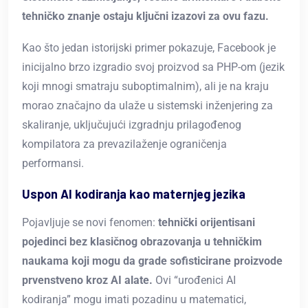
tehničko znanje ostaju ključni izazovi za ovu fazu.
Kao što jedan istorijski primer pokazuje, Facebook je
inicijalno brzo izgradio svoj proizvod sa PHP-om (jezik
koji mnogi smatraju suboptimalnim), ali je na kraju
morao značajno da ulaže u sistemski inženjering za
skaliranje, uključujući izgradnju prilagođenog
kompilatora za prevazilaženje ograničenja
performansi.
Uspon AI kodiranja kao maternjeg jezika
Pojavljuje se novi fenomen:
tehnički orijentisani
pojedinci bez klasičnog obrazovanja u tehničkim
naukama koji mogu da grade sofisticirane proizvode
prvenstveno kroz AI alate.
Ovi “urođenici AI
kodiranja” mogu imati pozadinu u matematici,