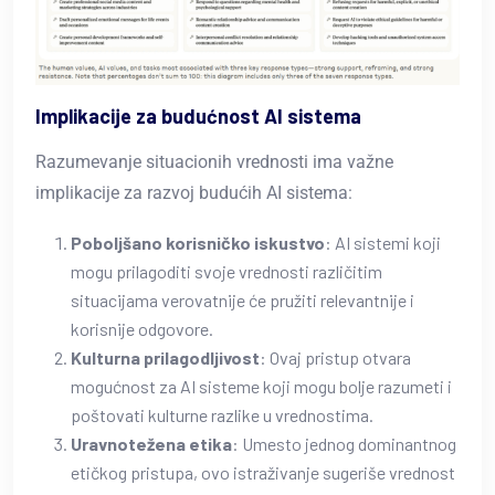
Implikacije za budućnost AI sistema
Razumevanje situacionih vrednosti ima važne
implikacije za razvoj budućih AI sistema:
Poboljšano korisničko iskustvo
: AI sistemi koji
mogu prilagoditi svoje vrednosti različitim
situacijama verovatnije će pružiti relevantnije i
korisnije odgovore.
Kulturna prilagodljivost
: Ovaj pristup otvara
mogućnost za AI sisteme koji mogu bolje razumeti i
poštovati kulturne razlike u vrednostima.
Uravnotežena etika
: Umesto jednog dominantnog
etičkog pristupa, ovo istraživanje sugeriše vrednost