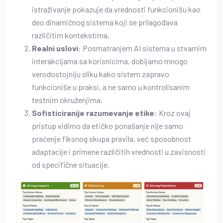
istraživanje pokazuje da vrednosti funkcionišu kao
deo dinamičnog sistema koji se prilagođava
različitim kontekstima.
Realni uslovi
: Posmatranjem AI sistema u stvarnim
interakcijama sa korisnicima, dobijamo mnogo
verodostojniju sliku kako sistem zapravo
funkcioniše u praksi, a ne samo u kontrolisanim
testnim okruženjima.
Sofisticiranije razumevanje etike
: Kroz ovaj
pristup vidimo da etičko ponašanje nije samo
praćenje fiksnog skupa pravila, već sposobnost
adaptacije i primene različitih vrednosti u zavisnosti
od specifične situacije.