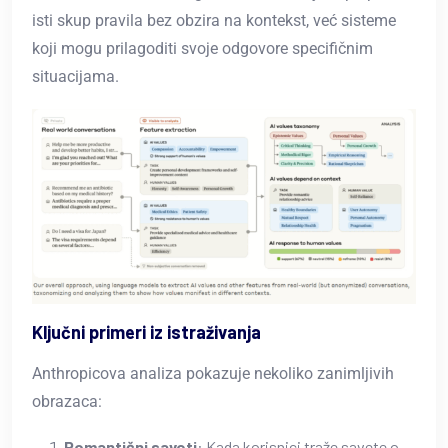
isti skup pravila bez obzira na kontekst, već sisteme
koji mogu prilagoditi svoje odgovore specifičnim
situacijama.
Ključni primeri iz istraživanja
Anthropicova analiza pokazuje nekoliko zanimljivih
obrazaca:
Romantični saveti
: Kada korisnici traže savete o