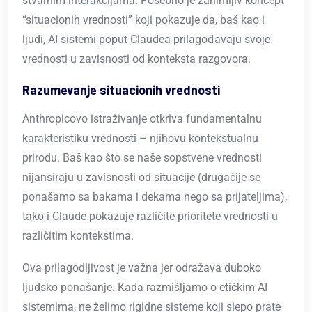
stvarnim interakcijama. Posebno je zanimljiv koncept
“situacionih vrednosti” koji pokazuje da, baš kao i
ljudi, AI sistemi poput Claudea prilagođavaju svoje
vrednosti u zavisnosti od konteksta razgovora.
Razumevanje situacionih vrednosti
Anthropicovo istraživanje otkriva fundamentalnu
karakteristiku vrednosti – njihovu kontekstualnu
prirodu. Baš kao što se naše sopstvene vrednosti
nijansiraju u zavisnosti od situacije (drugačije se
ponašamo sa bakama i dekama nego sa prijateljima),
tako i Claude pokazuje različite prioritete vrednosti u
različitim kontekstima.
Ova prilagodljivost je važna jer odražava duboko
ljudsko ponašanje. Kada razmišljamo o etičkim AI
sistemima, ne želimo rigidne sisteme koji slepo prate