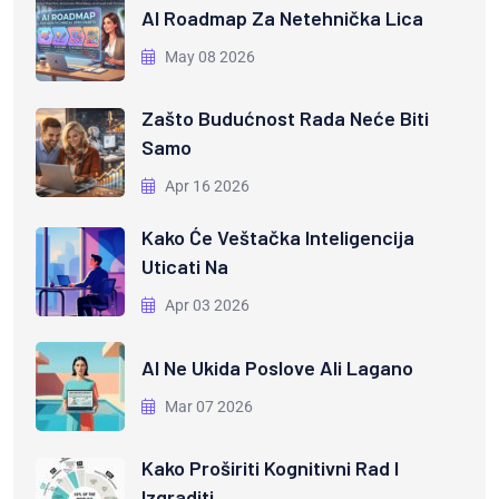
AI Roadmap Za Netehnička Lica
May 08 2026
Zašto Budućnost Rada Neće Biti
Samo
Apr 16 2026
Kako Će Veštačka Inteligencija
Uticati Na
Apr 03 2026
AI Ne Ukida Poslove Ali Lagano
Mar 07 2026
Kako Proširiti Kognitivni Rad I
Izgraditi