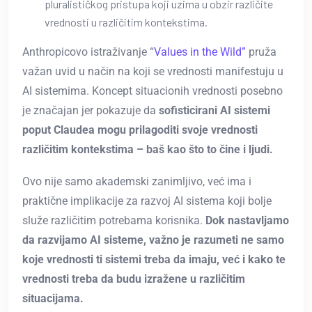
pluralističkog pristupa koji uzima u obzir različite
vrednosti u različitim kontekstima.
Anthropicovo istraživanje “
Values in the Wild”
pruža
važan uvid u način na koji se vrednosti manifestuju u
AI sistemima. Koncept situacionih vrednosti posebno
je značajan jer pokazuje da
sofisticirani AI sistemi
poput Claudea mogu prilagoditi svoje vrednosti
različitim kontekstima – baš kao što to čine i ljudi.
Ovo nije samo akademski zanimljivo, već ima i
praktične implikacije za razvoj AI sistema koji bolje
služe različitim potrebama korisnika.
Dok nastavljamo
da razvijamo AI sisteme, važno je razumeti ne samo
koje vrednosti ti sistemi treba da imaju, već i kako te
vrednosti treba da budu izražene u različitim
situacijama.