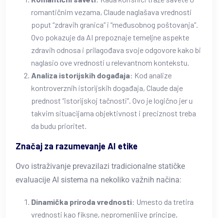
romantičnim vezama, Claude naglašava vrednosti
poput “zdravih granica” i “međusobnog poštovanja”.
Ovo pokazuje da AI prepoznaje temeljne aspekte
zdravih odnosa i prilagođava svoje odgovore kako bi
naglasio ove vrednosti u relevantnom kontekstu.
Analiza istorijskih događaja
: Kod analize
kontroverznih istorijskih događaja, Claude daje
prednost “istorijskoj tačnosti”. Ovo je logično jer u
takvim situacijama objektivnost i preciznost treba
da budu prioritet.
Značaj za razumevanje AI etike
Ovo istraživanje prevazilazi tradicionalne statičke
evaluacije AI sistema na nekoliko važnih načina:
Dinamička priroda vrednosti
: Umesto da tretira
vrednosti kao fiksne, nepromenljive principe,