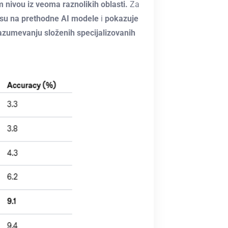
 nivou iz veoma raznolikih oblasti.
Za
su na prethodne AI modele
i
pokazuje
azumevanju složenih specijalizovanih