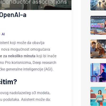
 OpenAI-a
AI
stent koji može da obavlja
Ova nova mogućnost omogućava
ke za nekoliko minuta
koji bi inače
 Pro korisnicima, Deep research
ke generalne inteligencije (AGI).
čitim?
I-ovog nadolazećeg o3 modela,
zu podataka. Asistent može da: