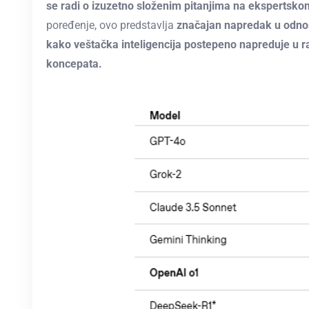
se radi o izuzetno složenim pitanjima na ekspertskom
poređenje, ovo predstavlja
značajan napredak u odno
kako veštačka inteligencija postepeno napreduje u r
koncepata.