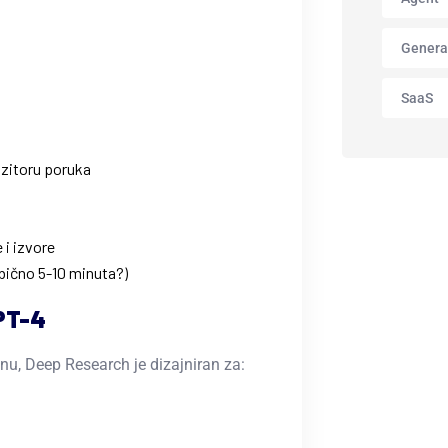
Genera
SaaS
zitoru poruka
 i izvore
obično 5-10 minuta?)
PT-4
u, Deep Research je dizajniran za: