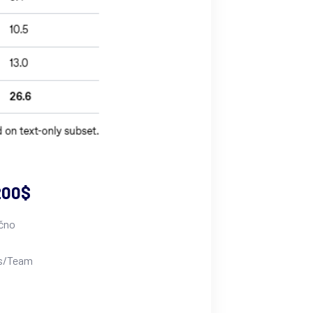
200$
ečno
us/Team