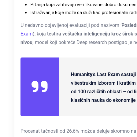
Pitanja koja zahtevaju verifikovane, dobro dokume
Istraživanje koje može da služi kao profesionalni rad
U nedavno objavljenoj evaluaciji pod nazivom ‘
Posledn
Exam
), koja
testira veštačku inteligenciju kroz širo
nivou,
model koji pokreće Deep research postigao je n
Humanity’s Last Exam sastoji
višestrukim izborom i kratkim 
od 100 različitih oblasti – od 
klasičnih nauka do ekonomije 
Procenat tačnosti od 26,6% možda deluje skromno na p