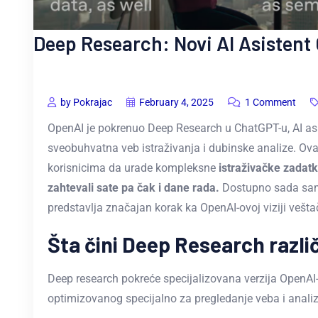
Deep Research: Novi AI Asistent
by Pokrajac
February 4, 2025
1 Comment
OpenAI je pokrenuo Deep Research u ChatGPT-u, AI asi
sveobuhvatna veb istraživanja i dubinske analize. 
korisnicima da urade kompleksne
istraživačke zadat
zahtevali sate pa čak i dane rada.
Dostupno sada samo
predstavlja značajan korak ka OpenAI-ovoj viziji veštač
Šta čini Deep Research razli
Deep research pokreće specijalizovana verzija OpenA
optimizovanog specijalno za pregledanje veba i anali