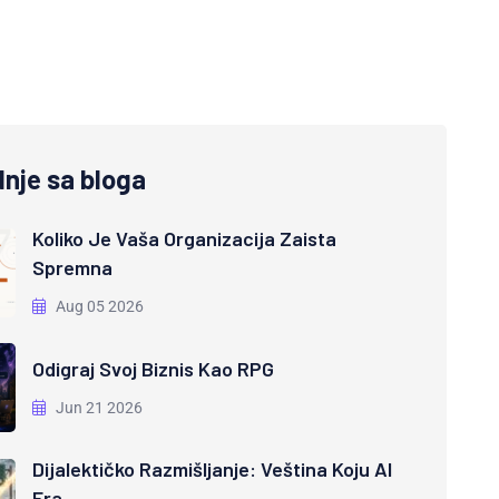
nje sa bloga
Koliko Je Vaša Organizacija Zaista
Spremna
Aug 05 2026
Odigraj Svoj Biznis Kao RPG
Jun 21 2026
Dijalektičko Razmišljanje: Veština Koju AI
Era