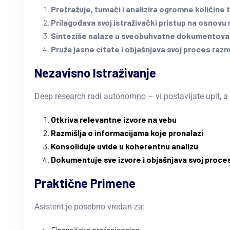
Pretražuje, tumači i analizira ogromne količine 
Prilagođava svoj istraživački pristup na osnovu 
Sinteziše nalaze u sveobuhvatne dokumentova
Pruža jasne citate i objašnjava svoj proces razm
Nezavisno Istraživanje
Deep research radi autonomno – vi postavljate upit, a
Otkriva relevantne izvore na vebu
Razmišlja o informacijama koje pronalazi
Konsoliduje uvide u koherentnu analizu
Dokumentuje sve izvore i objašnjava svoj proces
Praktične Primene
Asistent je posebno vredan za:
Finansijske profesionalce