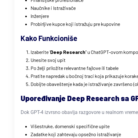
Naučnike i Istraživače
Inženjere
Probirljive kupce koji istražuju pre kupovine
Kako Funkcioniše
Izaberite ‘
Deep Research
” u ChatGPT-ovom kompo
Unesite svoj upit
Po želji priložite relevantne fajlove ili tabele
Pratite napredak u bočnoj traci koja prikazuje korake
Dobijte obaveštenje kada je istraživanje završeno (
Upoređivanje Deep Research sa G
Dok GPT-4 izvrsno obavlja razgovore u realnom vremen
Višestruke, domenski specifične upite
Zadatke koji zahtevaju opsežno istraživanje