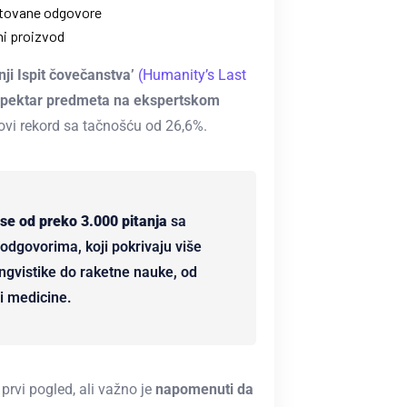
ntovane odgovore
ni proizvod
ji Ispit čovečanstva’
(Humanity’s Last
k spektar predmeta na ekspertskom
ovi rekord sa tačnošću od 26,6%.
 se od preko 3.000 pitanja
sa
odgovorima, koji pokrivaju više
lingvistike do raketne nauke, od
i medicine.
rvi pogled, ali važno je
napomenuti da