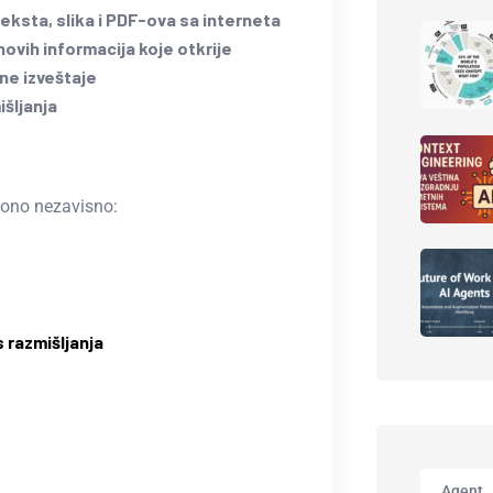
teksta, slika i PDF-ova sa interneta
novih informacija koje otkrije
ne izveštaje
išljanja
 ono nezavisno:
 razmišljanja
Agent