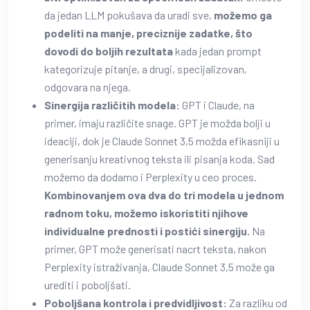
da jedan LLM pokušava da uradi sve,
možemo ga
podeliti na manje, preciznije zadatke, što
dovodi do boljih rezultata
kada jedan prompt
kategorizuje pitanje, a drugi, specijalizovan,
odgovara na njega.
Sinergija različitih modela:
GPT i Claude, na
primer, imaju različite snage. GPT je možda bolji u
ideaciji, dok je Claude Sonnet 3,5 možda efikasniji u
generisanju kreativnog teksta ili pisanja koda. Sad
možemo da dodamo i Perplexity u ceo proces.
Kombinovanjem ova dva do tri modela u jednom
radnom toku, možemo iskoristiti njihove
individualne prednosti i postići sinergiju.
Na
primer, GPT može generisati nacrt teksta, nakon
Perplexity istraživanja, Claude Sonnet 3,5 može ga
urediti i poboljšati.
Poboljšana kontrola i predvidljivost:
Za razliku od