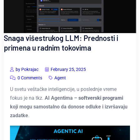
Snaga višestrukog LLM: Prednosti i
primena u radnim tokovima
by Pokrajac
February 25, 2025
0 Comments
Agent
U svetu veštačke inteligencije, u poslednje vreme
fokus je na tkz.
AI Agentima –
softverski programi
koji mogu samostalno da donose odluke i izvršavaju
zadatke
.