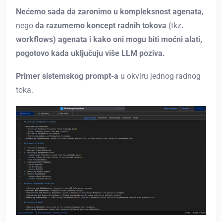
Nećemo sada da zaronimo u kompleksnost agenata
,
nego
da razumemo koncept radnih tokova
(tkz
.
workflows) agenata i kako oni mogu biti moćni alati,
pogotovo kada uključuju više LLM poziva.
Primer sistemskog prompt-a
u okviru jednog radnog
toka.