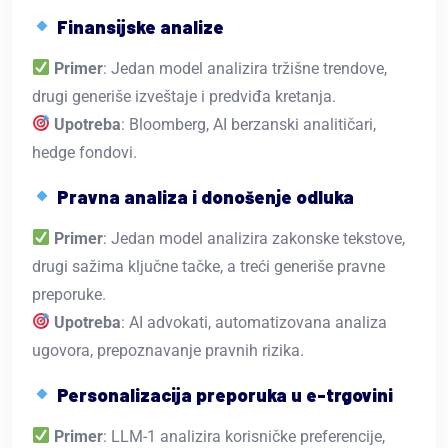
Finansijske analize
Primer
: Jedan model analizira tržišne trendove,
drugi generiše izveštaje i predviđa kretanja.
Upotreba
: Bloomberg, AI berzanski analitičari,
hedge fondovi.
Pravna analiza i donošenje odluka
Primer
: Jedan model analizira zakonske tekstove,
drugi sažima ključne tačke, a treći generiše pravne
preporuke.
Upotreba
: AI advokati, automatizovana analiza
ugovora, prepoznavanje pravnih rizika.
Personalizacija preporuka u e-trgovini
Primer
: LLM-1 analizira korisničke preferencije,