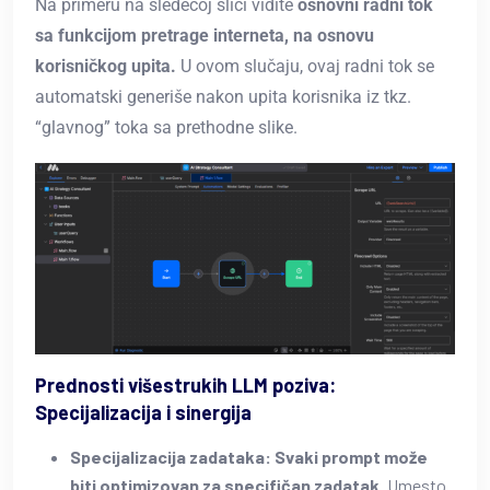
Na primeru na sledećoj slici vidite
osnovni radni tok
sa funkcijom pretrage interneta, na osnovu
korisničkog upita.
U ovom slučaju, ovaj radni tok se
automatski generiše nakon upita korisnika iz tkz.
“glavnog” toka sa prethodne slike.
Prednosti višestrukih LLM poziva:
Specijalizacija i sinergija
Specijalizacija zadataka: Svaki prompt može
biti optimizovan za specifičan zadatak.
Umesto