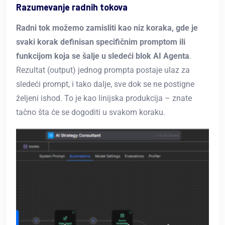
Razumevanje radnih tokova
Radni tok možemo zamisliti kao niz koraka, gde je
svaki korak definisan specifičnim promptom ili
funkcijom koja se šalje u sledeći blok AI Agenta
.
Rezultat (output) jednog prompta postaje ulaz za
sledeći prompt, i tako dalje, sve dok se ne postigne
željeni ishod. To je kao linijska produkcija – znate
tačno šta će se dogoditi u svakom koraku.