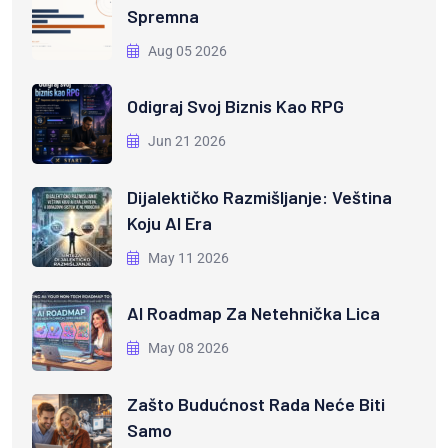
Spremna
Aug 05 2026
Odigraj Svoj Biznis Kao RPG
Jun 21 2026
Dijalektičko Razmišljanje: Veština
Koju AI Era
May 11 2026
AI Roadmap Za Netehnička Lica
May 08 2026
Zašto Budućnost Rada Neće Biti
Samo