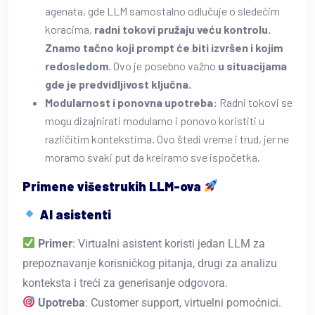
agenata, gde LLM samostalno odlučuje o sledećim
koracima,
radni tokovi pružaju veću kontrolu.
Znamo tačno koji prompt će biti izvršen i kojim
redosledom.
Ovo je posebno važno
u situacijama
gde je predvidljivost ključna.
Modularnost i ponovna upotreba:
Radni tokovi se
mogu dizajnirati modularno i ponovo koristiti u
različitim kontekstima. Ovo štedi vreme i trud, jer ne
moramo svaki put da kreiramo sve ispočetka.
Primene višestrukih LLM-ova
AI asistenti
Primer
: Virtualni asistent koristi jedan LLM za
prepoznavanje korisničkog pitanja, drugi za analizu
konteksta i treći za generisanje odgovora.
Upotreba
: Customer support, virtuelni pomoćnici.