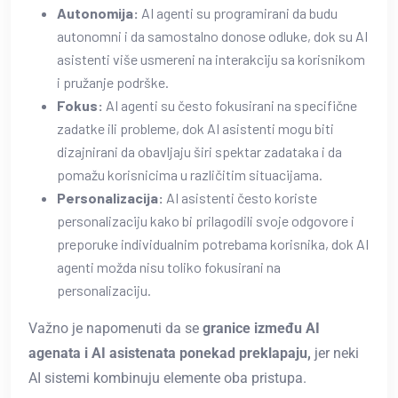
Autonomija:
AI agenti su programirani da budu
autonomni i da samostalno donose odluke, dok su AI
asistenti više usmereni na interakciju sa korisnikom
i pružanje podrške.
Fokus:
AI agenti su često fokusirani na specifične
zadatke ili probleme, dok AI asistenti mogu biti
dizajnirani da obavljaju širi spektar zadataka i da
pomažu korisnicima u različitim situacijama.
Personalizacija:
AI asistenti često koriste
personalizaciju kako bi prilagodili svoje odgovore i
preporuke individualnim potrebama korisnika, dok AI
agenti možda nisu toliko fokusirani na
personalizaciju.
Važno je napomenuti da se
granice između AI
agenata i AI asistenata ponekad preklapaju,
jer neki
AI sistemi kombinuju elemente oba pristupa.