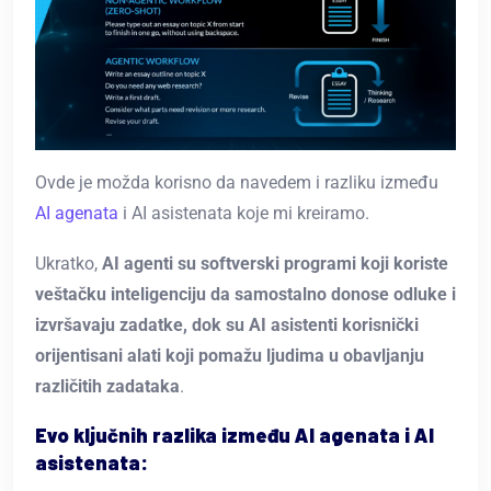
Ovde je možda korisno da navedem i razliku između
AI agenata
i AI asistenata koje mi kreiramo.
Ukratko,
AI agenti su softverski programi koji koriste
veštačku inteligenciju da samostalno donose odluke i
izvršavaju zadatke, dok su AI asistenti korisnički
orijentisani alati koji pomažu ljudima u obavljanju
različitih zadataka
.
Evo ključnih razlika između AI agenata i AI
asistenata: