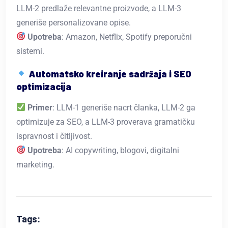
LLM-2 predlaže relevantne proizvode, a LLM-3
generiše personalizovane opise.
Upotreba
: Amazon, Netflix, Spotify preporučni
sistemi.
Automatsko kreiranje sadržaja i SEO
optimizacija
Primer
: LLM-1 generiše nacrt članka, LLM-2 ga
optimizuje za SEO, a LLM-3 proverava gramatičku
ispravnost i čitljivost.
Upotreba
: AI copywriting, blogovi, digitalni
marketing.
Tags: